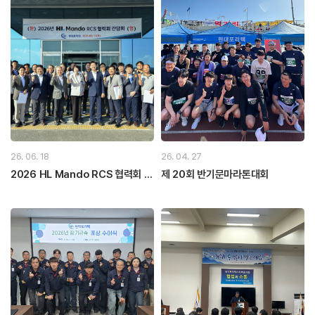
26. 06. 18
26. 04. 27
2026 HL Mando RCS 협력회 간
제 20회 반기문마라톤대회
담회_260611