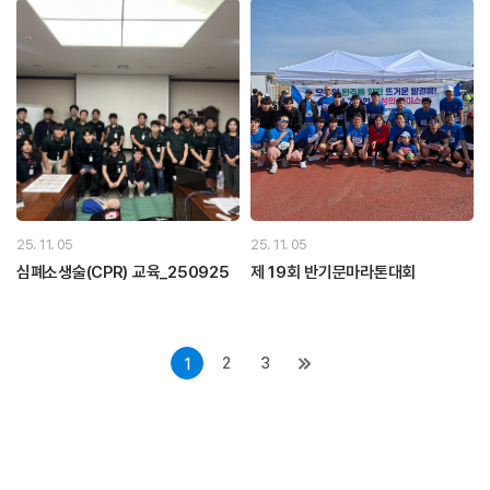
25. 11. 05
25. 11. 05
심폐소생술(CPR) 교육_250925
제 19회 반기문마라톤대회
2
3
1