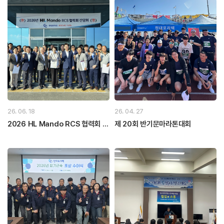
26. 06. 18
26. 04. 27
2026 HL Mando RCS 협력회 간
제 20회 반기문마라톤대회
담회_260611