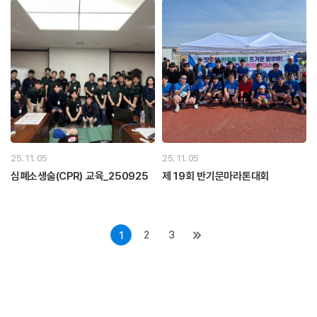
25. 11. 05
25. 11. 05
심폐소생술(CPR) 교육_250925
제 19회 반기문마라톤대회
2
3
1