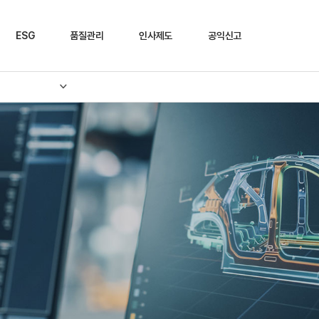
ESG
품질관리
인사제도
공익신고
ESG 정책
품질인증
인재채용
제보하기
Environmental
SQ 인증
인사정책
Social
입사지원
Governance