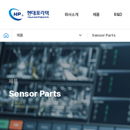
회사소개
제품
R&D
제품
Sensor Parts
CEO 인사말
Chassis
R&D 소개
Parts
CI 소개
기술
Sensor
비전 및 가치
시험 및 평가
Parts
장비
기업 연혁 및 수상
Motor/Actuator
내역
글로벌 R&D
Parts
제품
네트워크
국내 공장
Thermal
Sensor Parts
Management
해외 공장
Parts
고객사
Electrification
Parts
PR 센터
(홍보센터)
FEM/RCO