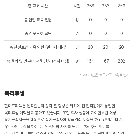
총 교육 시간
시간
256
256
256
총 인권 교육 인원
명
0
0
0
총 정보보호 교육
명
0
0
0
총 안전보건 교육 인원 (관리자 대상)
명
20
20
20
총 윤리 및 반부패 교육 인원 (전사 대상)
명
164
167
202
* 2020년은 코로나로 교육 미실시
복리후생
현대포리텍은 임직원들의 삶의 질 향상을 위하여 전 임직원에게 동일한
복리후생 혜택을 제공하고 있습니다. 또한 회사 성장에 기여한 5년 이상
장기근속자들을 대상으로 장기근속자에 황금열쇠 포상을 하고 있으며, 매년
우수사원 포상을 하는 등, 임직원의 사기를 높이는 복리후생 제도를
갖추었습니다. 특히 경조사 지원, 명절 선물, 노트북 등을 제공하여 일과 삶의