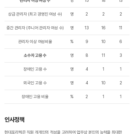
관리자 이상 여성 수
명
15
18
13
상급 관리자 (최고 경영진 여성 수)
명
2
2
2
중간 관리자 (주니어 관리자 여성 수)
명
13
16
11
관리자 이상 여성비율
%
9
10
6
소수자 고용 수
명
8
11
3
장애인 고용 수
명
4
1
1
외국인 고용 수
명
4
10
2
장애인 고용 비율
%
2
1
1
인사정책
현대포리텍은 직원 개개인의 적성을 고려하여 업무상 본인의 능력을 최대한