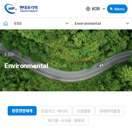
KOR
Menu
ESG
Environmental
ESG
Environmental
환경경영체계
온실가스 · 에너지
오염물질
유해화학물질
폐기물 · 수자원 · 원재료