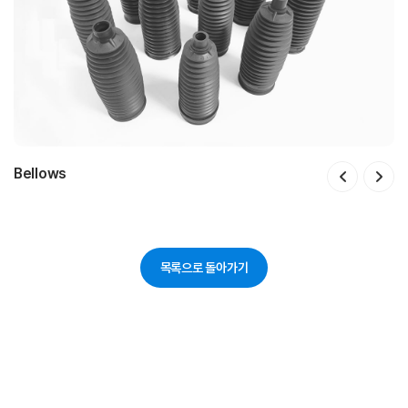
Bellows
IMS Dust Cap & Dust Cover
Worm Wheel
Tilt Iever
Rack Bush
Mounting Bush
Damping coupler
Dust Cap Assy
목록으로 돌아가기